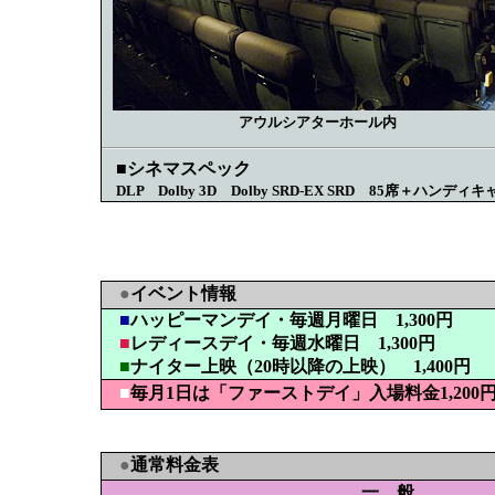
アウルシアターホール内
■シネマスペック
DLP Dolby 3D Dolby SRD-EX SRD 85席＋ハンディ
●
イベント情報
■
ハッピーマンデイ・毎週月曜日
1,300円
■
レディースデイ・毎週水曜日
1,300円
■
ナイター上映（20時以降の上映）
1,400円
■
毎月1日は「ファーストデイ」入場料金
1,20
●
通常料金表
一 般