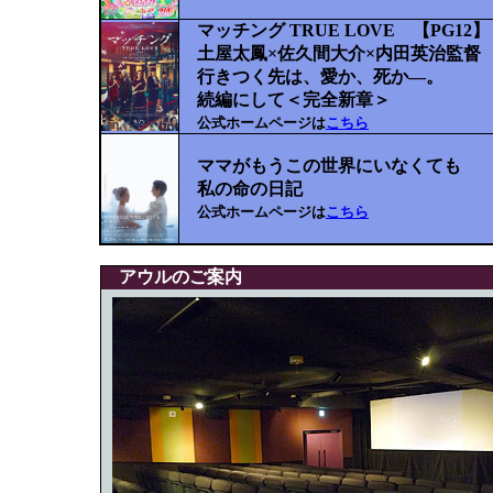
マッチング TRUE LOVE 【PG12】
土屋太鳳×佐久間大介×内田英治監督
行きつく先は、愛か、死か―。
続編にして＜完全新章＞
公式ホームページは
こちら
ママがもうこの世界にいなくても
私の命の日記
公式ホームページは
こちら
アウルのご案内