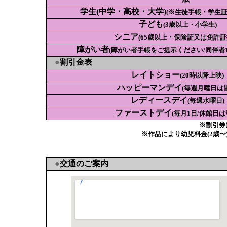
学生(中学・高校・大学)
(※生徒手帳・学生証
子ども
(3歳以上・小学生)
シニア
(65歳以上・保険証又は免許証
障がい者
(障がい者手帳をご提示ください/同伴者1名
●
割引金表
レイトショー
(20時以降上映)
ハッピーマンデイ
(毎週月曜日は
レディースデイ
(毎週水曜日)
ファーストデイ
(毎月1日/休館日は
※割引券
※作品により幼児料金(2歳〜
●
交通のご案内